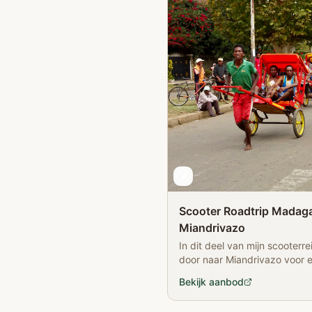
Scooter Roadtrip Madaga
Miandrivazo
In dit deel van mijn scooterr
door naar Miandrivazo voor 
de Tsiribihina rivier.
Bekijk aanbod