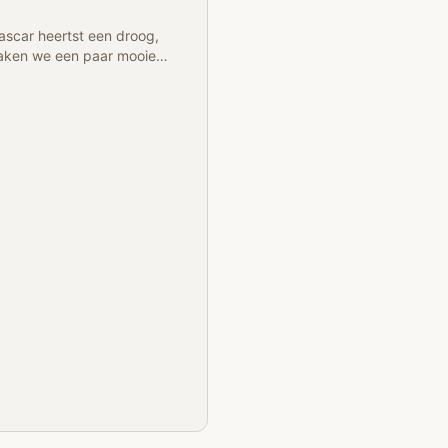
scar heertst een droog,
maken we een paar mooie
Park en in Tsaranoro