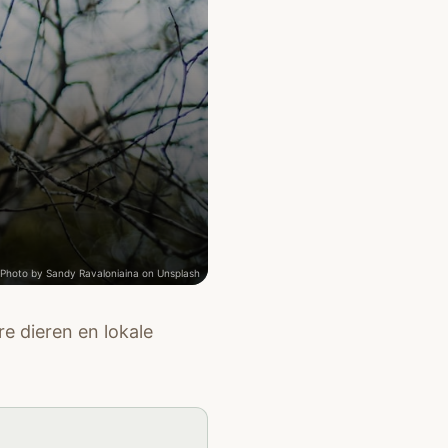
Photo by
Sandy Ravaloniaina
on
Unsplash
e dieren en lokale