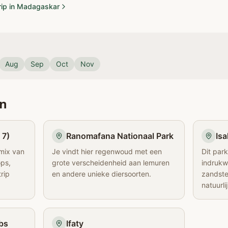
trip in Madagaskar
Aug
Sep
Oct
Nov
en
 7)
Ranomafana Nationaal Park
Isa
mix van
Je vindt hier regenwoud met een
Dit par
ops,
grote verscheidenheid aan lemuren
indruk
rip
en andere unieke diersoorten.
zandste
natuurli
bs
Ifaty