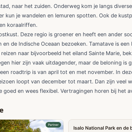
tad, naar het zuiden. Onderweg kom je langs diverse 
er kun je wandelen en lemuren spotten. Ook de kustpl
en koraalriffen.
ostkust. Deze regio is groener en heeft een ander soo
 en de Indische Oceaan bezoeken. Tamatave is een b
 reizen naar bijvoorbeeld het eiland Sainte Marie, be
egen hier zijn vaak uitdagender, maar de beloning is 
 een roadtrip is van april tot en met november. In dez
eizoen loopt van december tot maart. Dan zijn veel 
e goed en wees flexibel. Vertragingen horen bij het 
e
Partner
Isalo National Park en de