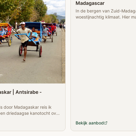
Madagascar
In de bergen van Zuid-Madaga
woestijnachtig klimaat. Hier 
wandelingen in Isalo National 
skar | Antsirabe -
eis door Madagaskar reis ik
een driedaagse kanotocht over
Bekijk aanbod