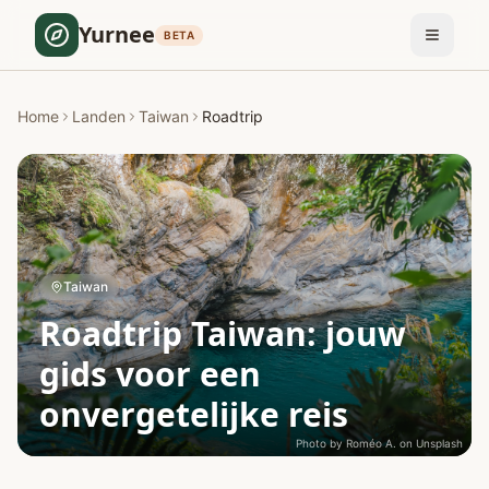
Yurnee
BETA
Home
Landen
Taiwan
Roadtrip
Taiwan
Roadtrip Taiwan: jouw
gids voor een
onvergetelijke reis
Photo by
Roméo A.
on
Unsplash