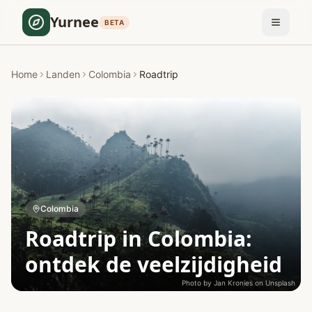
Yurnee
BETA
Home
Landen
Colombia
Roadtrip
Colombia
Roadtrip in Colombia:
ontdek de veelzijdigheid
Photo by
Jan Kronies
on
Unsplash