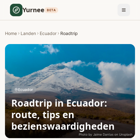
Yurnee
BETA
Home
Landen
Ecuador
Roadtrip
Ecuador
Roadtrip in Ecuador:
route, tips en
bezienswaardigheden
Photo by
Jaime Dantas
on
Unsplash