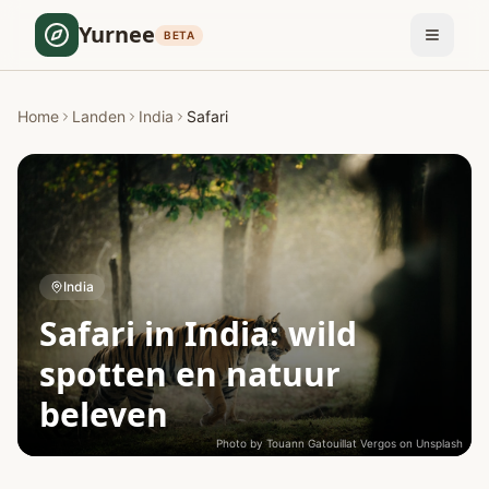
Yurnee
BETA
Home
Landen
India
Safari
India
Safari in India: wild
spotten en natuur
beleven
Photo by
Touann Gatouillat Vergos
on
Unsplash