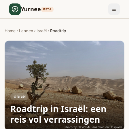
Yurnee
BETA
Home
Landen
Israël
Roadtrip
Israël
Roadtrip in Israël: een
reis vol verrassingen
Photo by
David McLenachan
on
Unsplash