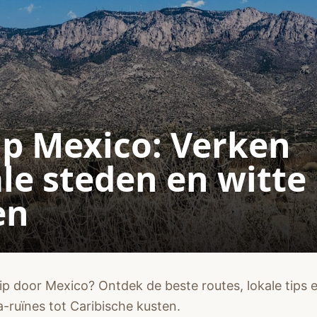
ip Mexico: Verken
le steden en witte
en
ip door Mexico? Ontdek de beste routes, lokale tips
-ruïnes tot Caribische kusten.