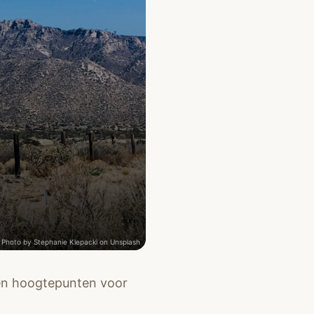
Photo by
Stephanie Klepacki
on
Unsplash
 en hoogtepunten voor