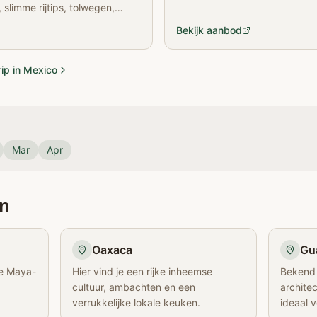
slimme rijtips, tolwegen,
xico Stad naar Cancún.
Bekijk aanbod
rip in Mexico
Mar
Apr
en
Oaxaca
Gu
ie Maya-
Hier vind je een rijke inheemse
Bekend o
cultuur, ambachten en een
architec
verrukkelijke lokale keuken.
ideaal 