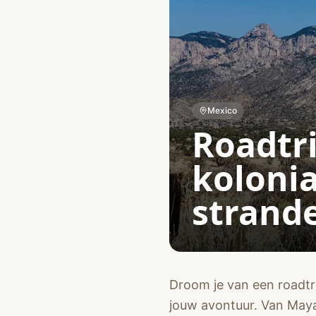
Mexico
Roadtr
kolonia
strand
Droom je van een roadtr
jouw avontuur. Van Maya