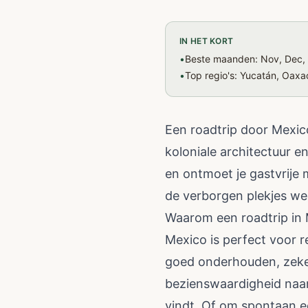
IN HET KORT
•
Beste maanden: Nov, Dec, 
•
Top regio's: Yucatán, Oaxa
Een roadtrip door Mexico
koloniale architectuur e
en ontmoet je gastvrije 
de verborgen plekjes we
Waarom een roadtrip in
Mexico is perfect voor r
goed onderhouden, zeker
bezienswaardigheid naar 
vindt. Of om spontaan ee