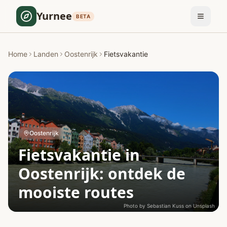
Yurnee
BETA
Home
Landen
Oostenrijk
Fietsvakantie
Oostenrijk
Fietsvakantie in
Oostenrijk: ontdek de
mooiste routes
Photo by
Sebastian Kuss
on
Unsplash