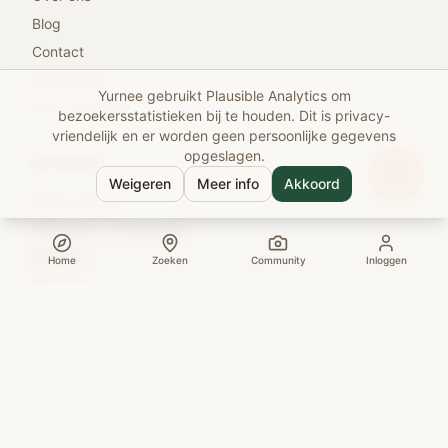
Blog
Contact
Roadmap
Yurnee gebruikt Plausible Analytics om
Onze Partners
bezoekersstatistieken bij te houden. Dit is privacy-
vriendelijk en er worden geen persoonlijke gegevens
opgeslagen.
Juridisch
Weigeren
Meer info
Akkoord
Privacybeleid
Algemene voorwaarden
Sitemap
Home
Zoeken
Community
Inloggen
Inloggen
Word partner
Geef feedback
© 2026 Yurnee. Alle rechten voorbehouden.
Gemaakt met
voor reizigers