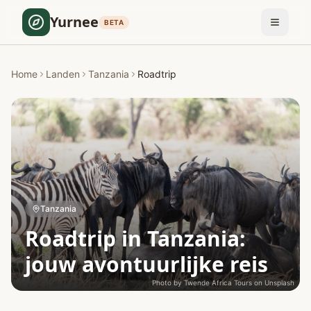
Yurnee
BETA
Home
Landen
Tanzania
Roadtrip
Tanzania
Roadtrip in Tanzania:
jouw avontuurlijke reis
Photo by
Twende Africa Tours
on
Unsplash