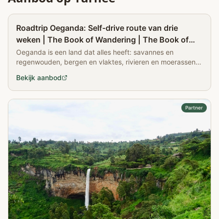
Partner
Roadtrip Oeganda: Self-drive route van drie
weken | The Book of Wandering | The Book of
Wandering
Oeganda is een land dat alles heeft: savannes en
regenwouden, bergen en vlaktes, rivieren en moerassen.
Ga mee op roadtrip door Oeganda.
Bekijk aanbod
Partner