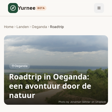
Yurnee
BETA
Home
Landen
Oeganda
Roadtrip
Oeganda
Roadtrip in Oeganda:
een avontuur door de
natuur
Photo by
Jonathan Göhner
on
Unsplash