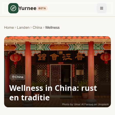
Yurnee
BETA
Home
Landen
China
Wellness
China
Wellness in China: rust
en traditie
Photo by
Umar Al Farouq
on
Unsplash