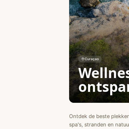
Curaçao
Wellne
ontspa
Ontdek de beste plekken
spa's, stranden en natuur