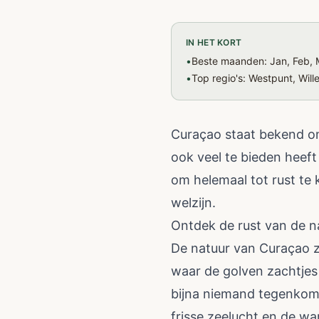
IN HET KORT
•
Beste maanden: Jan, Feb, M
•
Top regio's: Westpunt, Will
Curaçao staat bekend om
ook veel te bieden heef
om helemaal tot rust te 
welzijn.
Ontdek de rust van de n
De natuur van Curaçao ze
waar de golven zachtjes 
bijna niemand tegenkomt
frisse zeelucht en de wa