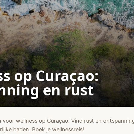
ss op Curaçao:
nning en rust
 voor wellness op Curaçao. Vind rust en ontspannin
lijke baden. Boek je wellnessreis!