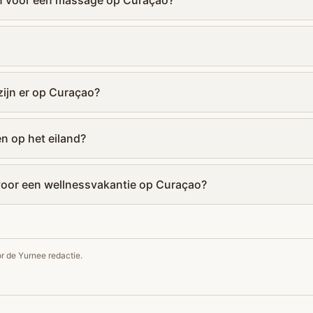
en voor een massage op Curaçao?
zijn er op Curaçao?
n op het eiland?
 voor een wellnessvakantie op Curaçao?
r de Yurnee redactie.