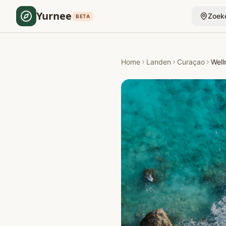
Yurnee
Zoek
BETA
Home
Landen
Curaçao
Well