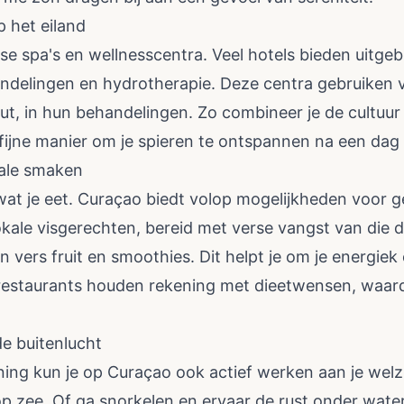
 het eiland
e spa's en wellnesscentra. Veel hotels bieden uitgebre
delingen en hydrotherapie. Deze centra gebruiken v
ut, in hun behandelingen. Zo combineer je de cultuur 
 fijne manier om je spieren te ontspannen na een d
ale smaken
wat je eet. Curaçao biedt volop mogelijkheden voor 
okale visgerechten, bereid met verse vangst van die d
 vers fruit en smoothies. Dit helpt je om je energiek 
l restaurants houden rekening met dieetwensen, waardoo
de buitenlucht
ing kun je op Curaçao ook actief werken aan je welz
op zee. Of ga snorkelen en ervaar de rust onder water