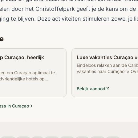
len door het Christoffelpark geeft je de kans om de 
ging te blijven. Deze activiteiten stimuleren zowel je l
e
Partner
p Curaçao, heerlijk
Luxe vakanties Curaçao » S
Eindeloos relaxen aan de Cari
vakanties naar Curaçao! » Overn
jven om Curaçao optimaal te
mooiste strandresorts!
dvriendelijke hotels op
Bekijk aanbod
ness in Curaçao