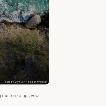
Photo by
Bent Van Aeken
on
Unsplash
g met onze tips voor