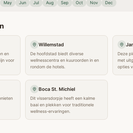
May
Jun
Jul
Aug
Sep
Oct
Nov
Dec
en
Willemstad
Jan
en en
De hoofdstad biedt diverse
Deze pl
ijn voor
wellnesscentra en kuuroorden in en
met uitg
rondom de hotels.
opties 
Boca St. Michiel
enieten
Dit vissersdorpje heeft een kalme
baai en plekken voor traditionele
wellness-ervaringen.