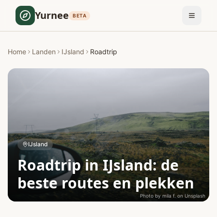
Yurnee
BETA
Home
Landen
IJsland
Roadtrip
IJsland
Roadtrip in IJsland: de
beste routes en plekken
Photo by
mila f.
on
Unsplash