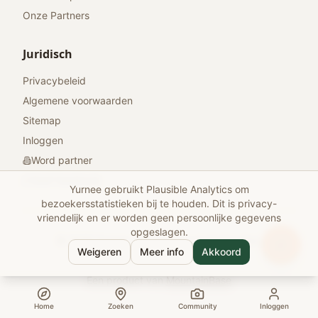
Onze Partners
Juridisch
Privacybeleid
Algemene voorwaarden
Sitemap
Inloggen
Word partner
Geef feedback
Yurnee gebruikt Plausible Analytics om
bezoekersstatistieken bij te houden. Dit is privacy-
vriendelijk en er worden geen persoonlijke gegevens
opgeslagen.
© 2026 Yurnee. Alle rechten voorbehouden.
Weigeren
Meer info
Akkoord
Gemaakt met
voor reizigers
Een product van
MountainBase
Home
Zoeken
Community
Inloggen