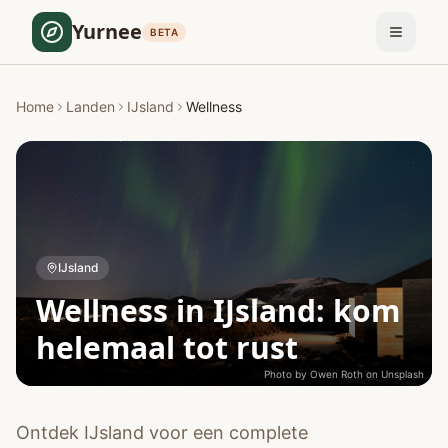
Yurnee
BETA
Home
Landen
IJsland
Wellness
IJsland
Wellness in IJsland: kom
helemaal tot rust
Photo by
Owen Roth
on
Unsplash
Ontdek IJsland voor een complete