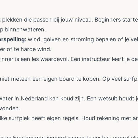
plekken die passen bij jouw niveau. Beginners start
op binnenwateren.
rspelling:
wind, golven en stroming bepalen of je veil
er of te harde wind.
inner is een les waardevol. Een instructeur leert je de
 niet meteen een eigen board te kopen. Op veel surfp
ater in Nederland kan koud zijn. Een wetsuit houdt 
wonden.
lke surfplek heeft eigen regels. Houd rekening met 
ijd veiliger om met iemand samen te surfen, vooral als