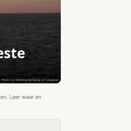
este
Photo by
Henning Gerhardy
on
Unsplash
en. Leer waar en