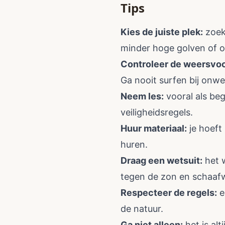
Tips
Kies de juiste plek:
zoek 
minder hoge golven of 
Controleer de weersvoo
Ga nooit surfen bij onwe
Neem les:
vooral als beg
veiligheidsregels.
Huur materiaal:
je hoeft
huren.
Draag een wetsuit:
het w
tegen de zon en schaaf
Respecteer de regels:
e
de natuur.
Ga niet alleen:
het is alt