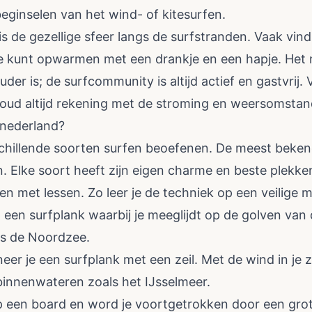
beginselen van het wind- of kitesurfen.
is de gezellige sfeer langs de surfstranden. Vaak vind
ie kunt opwarmen met een drankje en een hapje. Het m
uder is; de surfcommunity is altijd actief en gastvrij. 
. Houd altijd rekening met de stroming en weersomsta
 nederland?
schillende soorten surfen beoefenen. De meest bekend
. Elke soort heeft zijn eigen charme en beste plekke
en met lessen. Zo leer je de techniek op een veilige m
p een surfplank waarbij je meeglijdt op de golven van 
gs de Noordzee.
er je een surfplank met een zeil. Met de wind in je zei
p binnenwateren zoals het IJsselmeer.
p een board en word je voortgetrokken door een grote 