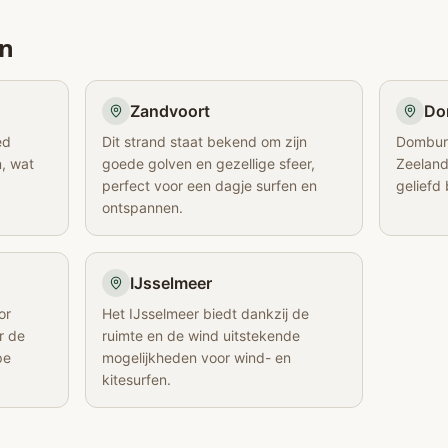
en
Zandvoort
Do
ed
Dit strand staat bekend om zijn
Domburg
n, wat
goede golven en gezellige sfeer,
Zeeland
perfect voor een dagje surfen en
geliefd 
ontspannen.
IJsselmeer
or
Het IJsselmeer biedt dankzij de
r de
ruimte en de wind uitstekende
pe
mogelijkheden voor wind- en
kitesurfen.