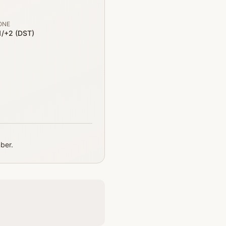
ONE
/+2 (DST)
mber.