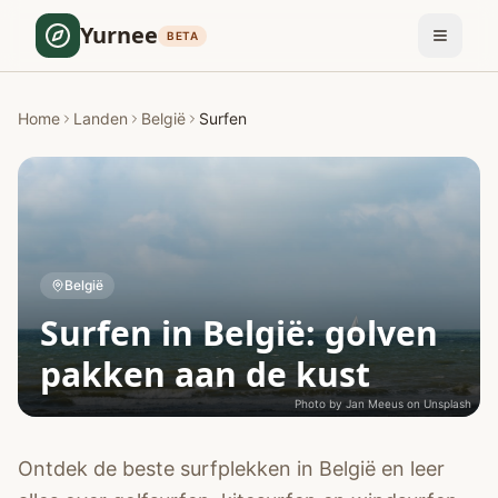
Yurnee
BETA
Home
Landen
België
Surfen
België
Surfen in België: golven
pakken aan de kust
Photo by
Jan Meeus
on
Unsplash
Ontdek de beste surfplekken in België en leer