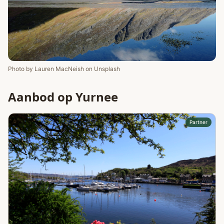
Photo by
Lauren MacNeish
on
Unsplash
Aanbod op Yurnee
Partner