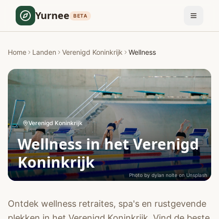
Yurnee
BETA
Home
Landen
Verenigd Koninkrijk
Wellness
Verenigd Koninkrijk
Wellness in het Verenigd
Koninkrijk
Photo by
dylan nolte
on
Unsplash
Ontdek wellness retraites, spa's en rustgevende
plekken in het Verenigd Koninkrijk. Vind de beste