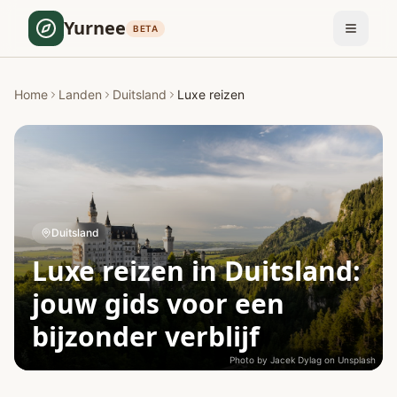
Yurnee
BETA
Home
Landen
Duitsland
Luxe reizen
Duitsland
Luxe reizen in Duitsland:
jouw gids voor een
bijzonder verblijf
Photo by
Jacek Dylag
on
Unsplash