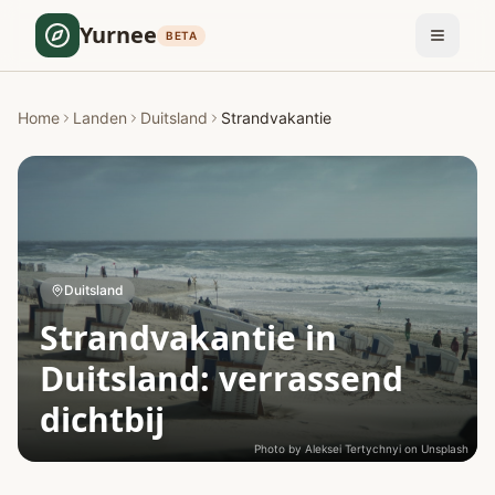
Yurnee
BETA
Home
Landen
Duitsland
Strandvakantie
Duitsland
Strandvakantie in
Duitsland: verrassend
dichtbij
Photo by
Aleksei Tertychnyi
on
Unsplash