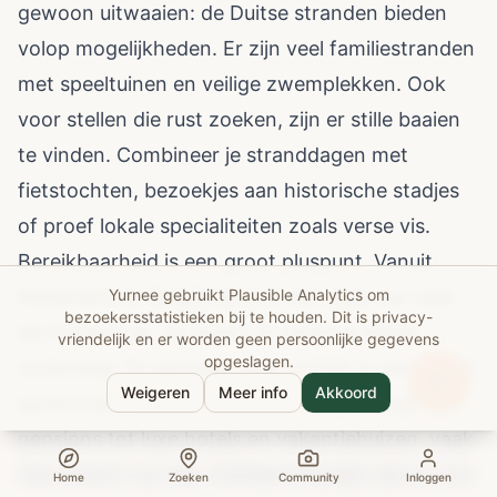
gewoon uitwaaien: de Duitse stranden bieden
volop mogelijkheden. Er zijn veel familiestranden
met speeltuinen en veilige zwemplekken. Ook
voor stellen die rust zoeken, zijn er stille baaien
te vinden. Combineer je stranddagen met
fietstochten, bezoekjes aan historische stadjes
of proef lokale specialiteiten zoals verse vis.
Bereikbaarheid is een groot pluspunt. Vanuit
Yurnee gebruikt Plausible Analytics om
Nederland en België rijd je in een paar uur naar
bezoekersstatistieken bij te houden. Dit is privacy-
de Duitse kust. Zo begint je vakantie al轻松
vriendelijk en er worden geen persoonlijke gegevens
opgeslagen.
onderweg. En eenmaal daar ontdek je een breed
Weigeren
Meer info
Akkoord
aanbod aan accommodaties, van gezellige
pensions tot luxe hotels en vakantiehuizen, vaak
met uitzicht op zee. Duitsland bewijst dat je voor
Home
Zoeken
Community
Inloggen