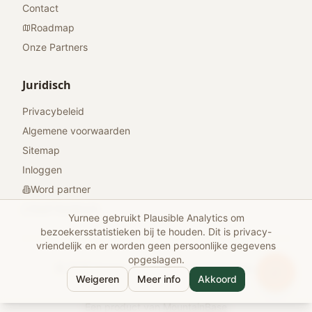
Contact
Roadmap
Onze Partners
Juridisch
Privacybeleid
Algemene voorwaarden
Sitemap
Inloggen
Word partner
Geef feedback
Yurnee gebruikt Plausible Analytics om
bezoekersstatistieken bij te houden. Dit is privacy-
vriendelijk en er worden geen persoonlijke gegevens
opgeslagen.
© 2026 Yurnee. Alle rechten voorbehouden.
Weigeren
Meer info
Akkoord
Gemaakt met
voor reizigers
Een product van
MountainBase