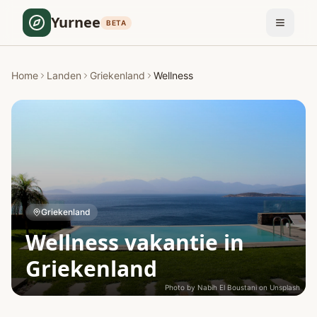
Yurnee
BETA
Home
Landen
Griekenland
Wellness
Griekenland
Wellness vakantie in
Griekenland
Photo by
Nabih El Boustani
on
Unsplash