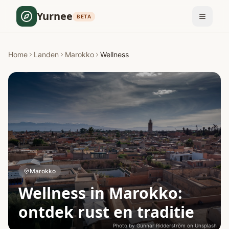
Yurnee
BETA
Home
Landen
Marokko
Wellness
Marokko
Wellness in Marokko:
ontdek rust en traditie
Photo by
Gunnar Ridderström
on
Unsplash