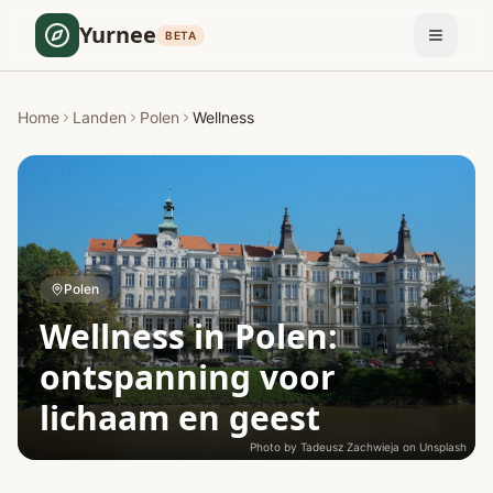
Yurnee
BETA
Home
Landen
Polen
Wellness
Polen
Wellness in Polen:
ontspanning voor
lichaam en geest
Photo by
Tadeusz Zachwieja
on
Unsplash