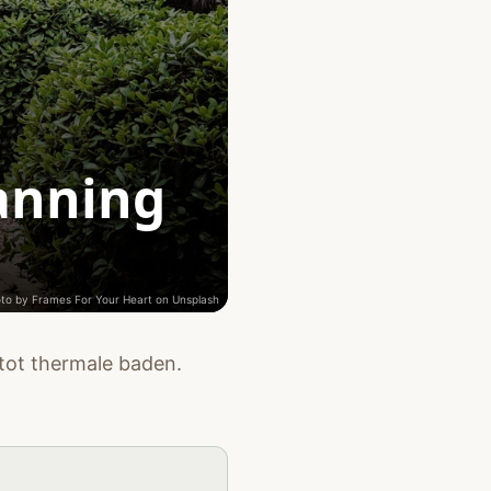
panning
oto by
Frames For Your Heart
on
Unsplash
tot thermale baden.