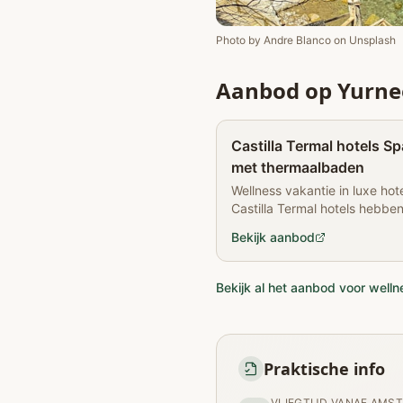
Photo by
Andre Blanco
on
Unsplash
Aanbod op Yurne
Castilla Termal hotels Sp
met thermaalbaden
Wellness vakantie in luxe ho
Castilla Termal hotels hebbe
gevestigd in historische ge
Bekijk aanbod
Bekijk al het aanbod voor welln
Praktische info
VLIEGTIJD VANAF AMS