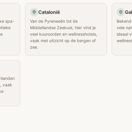
Catalonië
Gal
uxe spa-
Van de Pyreneeën tot de
Bekend 
ntieke
Middellandse Zeekust, hier vind je
vele nat
he
veel kuuroorden en wellnesshotels,
ideaal v
vaak met uitzicht op de bergen of
wellnes
zee.
enlanden
a, vaak
ke