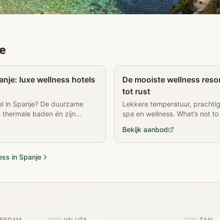
e
Partner
anje: luxe wellness hotels
De mooiste wellness resort
tot rust
tel in Spanje? De duurzame
Lekkere temperatuur, prachti
n thermale baden én zijn
spa en wellness. What’s not to 
bouwen. Meer>>
resorts en hotels in Spanje krij
Bekijk aanbod
ess in Spanje
TERDAM
VALUTA
TAAL