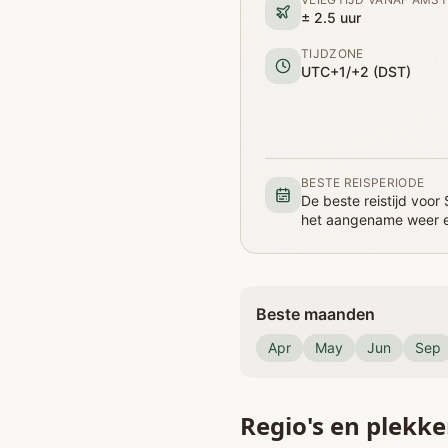
± 2.5 uur
TIJDZONE
UTC+1/+2 (DST)
BESTE REISPERIODE
De beste reistijd voor
het aangename weer e
Beste maanden
Apr
May
Jun
Sep
Regio's en plekk