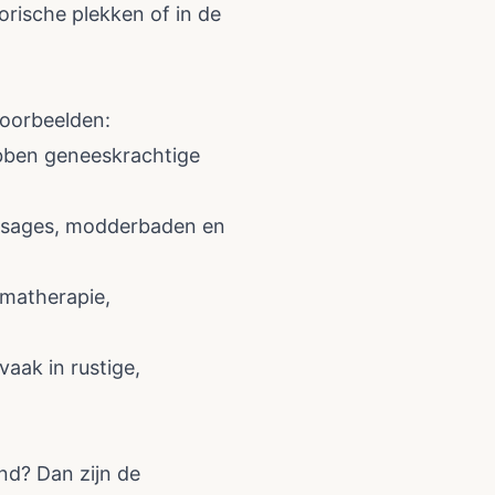
orische plekken of in de
voorbeelden:
ebben geneeskrachtige
assages, modderbaden en
omatherapie,
aak in rustige,
nd? Dan zijn de