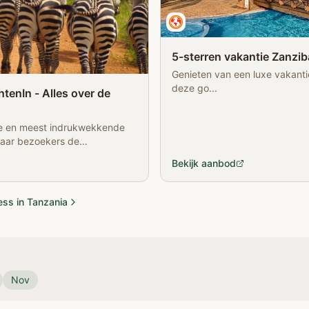
5-sterren vakantie Zanzib
Genieten van een luxe vakanti
deze go...
tenIn - Alles over de
te en meest indrukwekkende
haar bezoekers de
re safari te maken, de
Bekijk aanbod
beklimmen, kennis te mak…
ess in Tanzania
Nov