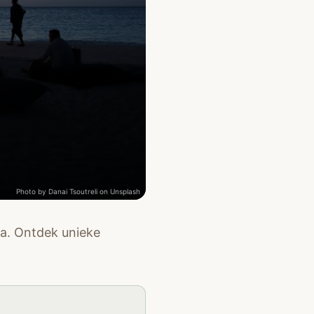
Photo by
Danai Tsoutreli
on
Unsplash
ia. Ontdek unieke