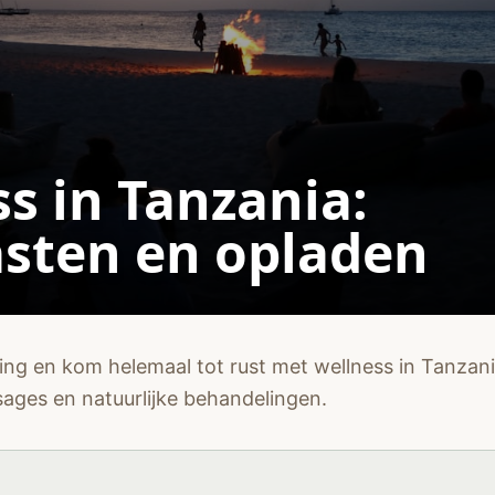
s in Tanzania:
sten en opladen
ing en kom helemaal tot rust met wellness in Tanzan
ages en natuurlijke behandelingen.