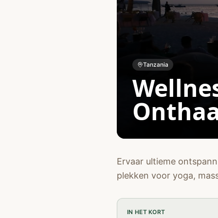
Tanzania
Wellnes
Onthaa
Ervaar ultieme ontspann
plekken voor yoga, mass
IN HET KORT