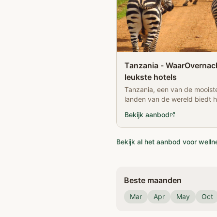
Tanzania - WaarOvernach
leukste hotels
Tanzania, een van de moois
landen van de wereld biedt 
mogelijkheid om een bijzonde
Bekijk aanbod
hoogste berg van Afrika te 
Bekijk al het aanbod voor welln
Beste maanden
Mar
Apr
May
Oct