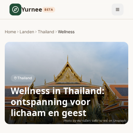
Yurnee
BETA
Home
Landen
Thailand
Wellness
Thailand
Wellness in Thailand:
ontspanning voor
lichaam en geest
Photo by
สมานมิตร วงศ์ถามาตย์
on
Unsplash