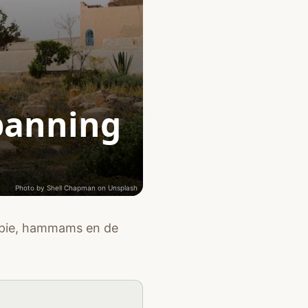
spanning
Photo by
Shell Chapman
on
Unsplash
rapie, hammams en de