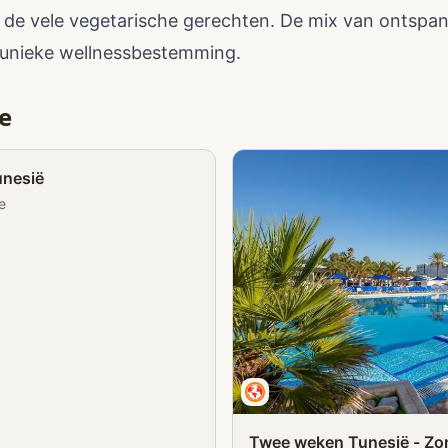
n de vele vegetarische gerechten. De mix van ontspan
 unieke wellnessbestemming.
e
Partner
unesië
e
Twee weken Tunesië - Zo