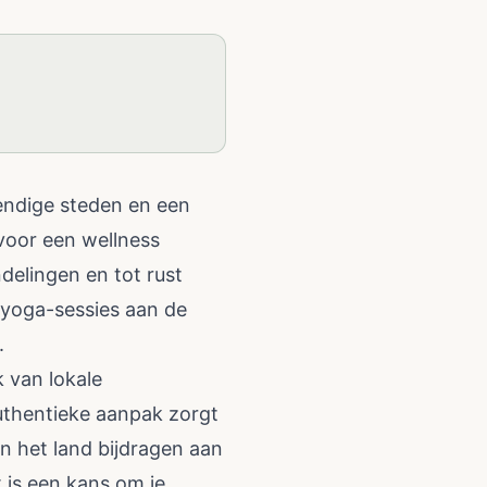
vendige steden en een
 voor een wellness
delingen en tot rust
 yoga-sessies aan de
.
k van lokale
authentieke aanpak zorgt
an het land bijdragen aan
t is een kans om je