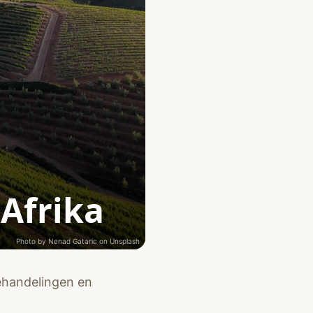
-Afrika
Photo by
Nenad Gataric
on
Unsplash
behandelingen en