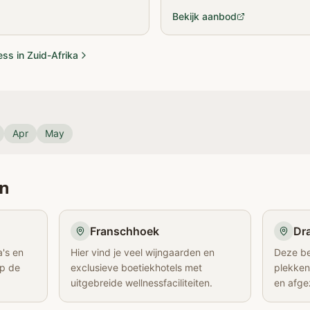
Kaapstad!
Bekijk aanbod
ess in Zuid-Afrika
Apr
May
en
Franschhoek
Dr
a's en
Hier vind je veel wijngaarden en
Deze be
op de
exclusieve boetiekhotels met
plekken
uitgebreide wellnessfaciliteiten.
en afge