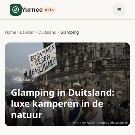
Yurnee
BETA
Home
Landen
Duitsland
Glamping
Duitsland
Glamping in Duitsland:
luxe kamperen in de
natuur
Photo by
Anton Etmanov
on
Unsplash