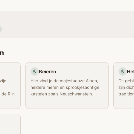
en
Beieren
He
zijn
Hier vind je de majestueuze Alpen,
Dit geb
heldere meren en sprookjesachtige
zijn di
 de Rijn
kastelen zoals Neuschwanstein.
traditi