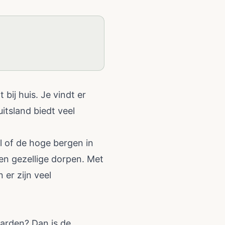
 bij huis. Je vindt er
itsland biedt veel
l of de hoge bergen in
en gezellige dorpen. Met
er zijn veel
aarden? Dan is de