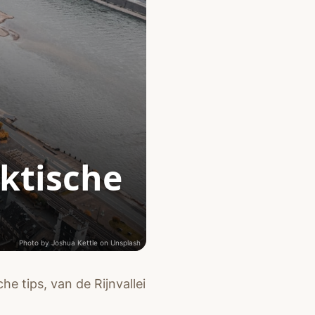
aktische
Photo by
Joshua Kettle
on
Unsplash
e tips, van de Rijnvallei