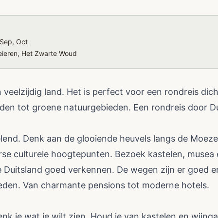
Sep, Oct
 Beieren, Het Zwarte Woud
 veelzijdig land. Het is perfect voor een rondreis dicht
teden tot groene natuurgebieden. Een rondreis door Du
elend. Denk aan de glooiende heuvels langs de Moeze
erse culturele hoogtepunten. Bezoek kastelen, musea 
 Duitsland goed verkennen. De wegen zijn er goed en 
eden. Van charmante pensions tot moderne hotels.
enk je wat je wilt zien. Houd je van kastelen en wijng