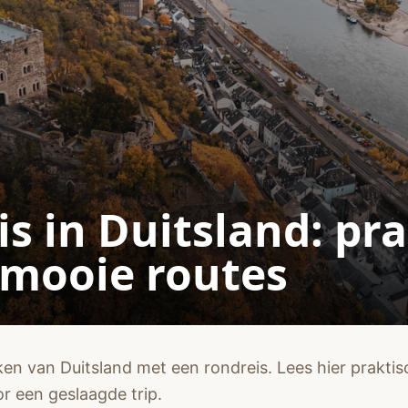
s in Duitsland: pr
 mooie routes
n van Duitsland met een rondreis. Lees hier praktisch
or een geslaagde trip.