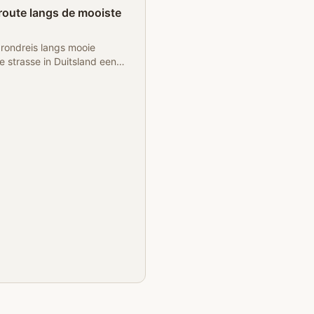
Partner
route langs de mooiste
 rondreis langs mooie
e strasse in Duitsland een
angs de mooiste plekjes